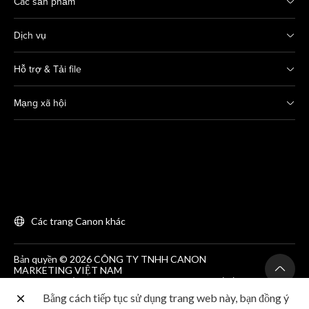
Các sản phẩm
Dịch vụ
Hỗ trợ & Tải file
Mạng xã hội
Các trang Canon khác
Bản quyền © 2026 CÔNG TY TNHH CANON
MARKETING VIỆT NAM
GCNĐKDN số 0311869297, do SKH&DT HCM cấp lần
đầu ngày 25/06/2012
Bằng cách tiếp tục sử dụng trang web này, bạn đồng ý
Phòng 203, Tầng 2, Tòa nhà Zen Plaza, 54-56 Nguyễn